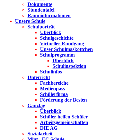
Dokumente
Stundentafel
Rauminformationen
Unsere Schule
Schulporträt
Überblick
Schulgeschichte
Virtueller Rundgang
Unser Schulmaskottchen
Schulprogramm
Überblick
Schulinspektion
Schulinfos
Unterricht
Fachbereiche
Medienpass
Schülerfirma
Förderung der Besten
Ganztag
Überblick
Schüler helfen Schüler
Arbeitsgemeinschaften
DIE AG
Sozialarbeit
Mint - EC Schule