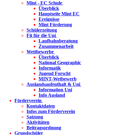
Mint - EC Schule
Überblick
Hauptseite Mint EC
Ereignisse
Mint Förderung
Schülerzeitung
Fit für die Uni
Laufbahnberatung
Zusammenarbeit
Wettbewerbe
Überblick
National Geographic
Informatik
Jugend Forscht
MINT-Wetbewerb
Auslandsaufenthalt & Uni
Information Uni
Info Ausland
Förderverein
Kontaktdaten
Infos zum Förderverein
Satzung
Aktivitäten
Beitragsordnung
Grundschüler