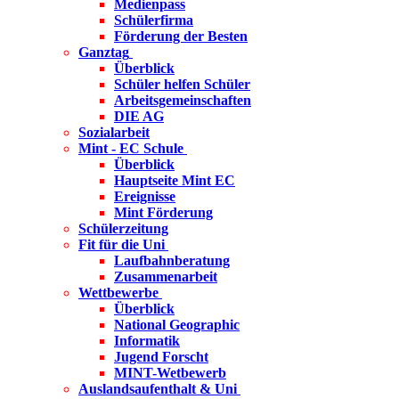
Medienpass
Schülerfirma
Förderung der Besten
Ganztag
Überblick
Schüler helfen Schüler
Arbeitsgemeinschaften
DIE AG
Sozialarbeit
Mint - EC Schule
Überblick
Hauptseite Mint EC
Ereignisse
Mint Förderung
Schülerzeitung
Fit für die Uni
Laufbahnberatung
Zusammenarbeit
Wettbewerbe
Überblick
National Geographic
Informatik
Jugend Forscht
MINT-Wetbewerb
Auslandsaufenthalt & Uni