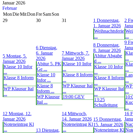
Januar 2026
Februar
Mon
Die
Mit
Don
Fre
Sam
Son
29
30
31
1
Donnerstag,
2
Fr
1. Januar 2026
Janu
Weihnachtsferie
Wei
...
...
9
Fr
8
Donnerstag,
6
Dienstag,
Janu
8. Januar 2026
6. Januar
7
Mittwoch, 7.
Klas
Abitur Abgabe
5
Montag, 5.
2026
Januar 2026
...
d ...
Januar 2026
Abitur 5. PK
Klasse 10 Infor
Kla
Klasse 10 Infor
Klasse 10 Infor
Ge ...
...
...
...
...
Klasse 10
Klasse 8 Inform
Lan
Klasse 8 Inform
Klasse 8 Inform
Infor ...
...
...
...
...
Klasse 8
WP Klausur Ital
WP 
WP Klausur Ital
WP Klausur Ital
Inform ...
...
...
...
...
WP Klausur
19:00 GEV
10:
13:25
Ital ...
Kuc
Schulleitung
...
12
Montag, 12.
14
Mittwoch,
16
F
Januar 2026
14. Januar 2026
Janu
15
Donnerstag,
Noteneintrag Kl
Noteneintrag Kl
Nac
15. Januar 2026
...
...
Noteneintrag Kl
Not
13
Dienstag,