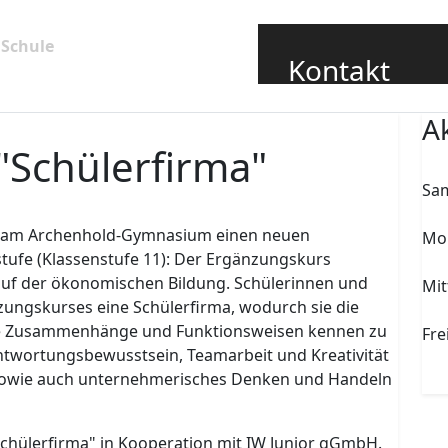
 Schule
Förderverein
Grundschüler
Kontakt
Sekretariat
A
sekretariat@archen
"Schülerfirma"
Schulleiter
Sam
schulleiter@archen
So
uns am Archenhold-Gymnasium einen neuen
030 6360195
Mon
tufe (Klassenstufe 11): Der Ergänzungskurs
030 6360185
Arc
 auf der ökonomischen Bildung. Schülerinnen und
Mit
Weitere Ansprechpar
ungskurses eine Schülerfirma, wodurch sie die
1. 
che Zusammenhänge und Funktionsweisen kennen zu
Fre
antwortungsbewusstsein, Teamarbeit und Kreativität
Abi
Lage der
 sowie auch unternehmerisches Denken und Handeln
bet
Rudower S
12439 B
chülerfirma" in Kooperation mit IW Junior gGmbH.