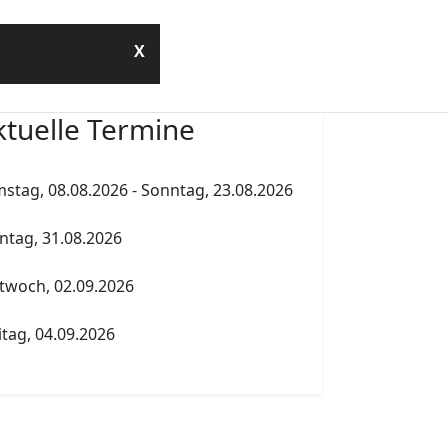
Kontakt
X
ktuelle Termine
hold.de
stag, 08.08.2026
-
Sonntag, 23.08.2026
hold.de
mmerferien
tag, 31.08.2026
henholdtag Workshopliste erstellen
twoch, 02.09.2026
tner
Elternversammlung Termin A
itag, 04.09.2026
tur Abgabe Tabelle 5.PK Referenzfach und
 Schule
reuender Fachlehrer
traße 7
erlin