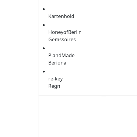
Schuljahr 2025/26
Kartenhold
Eine Bühne fürs Besond
Schuljahr 2022/23
HoneyofBerlin
Gemssoires
Schuljahr 2020/21
PlandMade
Berional
Schuljahr 2019/20
re-key
Regn