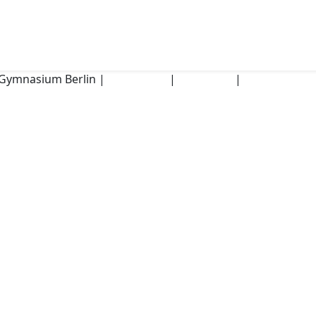
Gymnasium Berlin |
Impressum
|
Disclaimer
|
Datenschutz