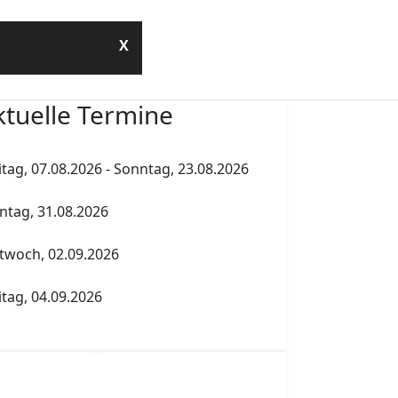
Kontakt
X
ktuelle Termine
hold.de
itag, 07.08.2026
-
Sonntag, 23.08.2026
hold.de
mmerferien
tag, 31.08.2026
henholdtag Workshopliste erstellen
twoch, 02.09.2026
tner
Elternversammlung Termin A
itag, 04.09.2026
tur Abgabe Tabelle 5.PK Referenzfach und
 Schule
reuender Fachlehrer
traße 7
erlin