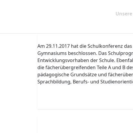
Startseite
Service
Unsere
Organisation
Am 29.11.2017 hat die Schulkonferenz das
Gymnasiums beschlossen. Das Schulprog
Entwicklungsvorhaben der Schule. Ebenfa
die fächerübergreifenden Teile A und B de
pädagogische Grundsätze und fächerüber
Sprachbildung, Berufs- und Studienorienti
Zum Schulprogramm
Zu den fächerübergreifenden Teilen A un