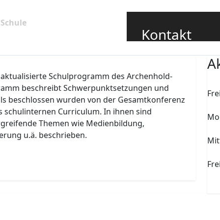
 Schule
Förderverein
Grundschüler
Kontakt
Sekretariat
A
sekretariat@archen
 aktualisierte Schulprogramm des Archenhold-
Schulleiter
ramm beschreibt Schwerpunktsetzungen und
Fre
schulleiter@archen
lls beschlossen wurden von der Gesamtkonferenz
So
s schulinternen Curriculum. In ihnen sind
030 6360195
Mon
greifende Themen wie Medienbildung,
030 6360185
Arc
erung u.ä. beschrieben.
Mit
Weitere Ansprechpar
1. 
Fre
d B des schulinternen Curriculums
Abi
Lage der
bet
Rudower S
12439 B