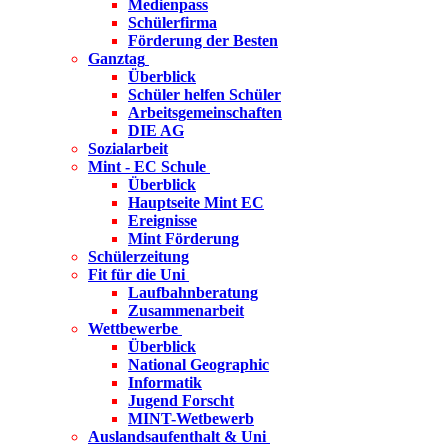
Medienpass
Schülerfirma
Förderung der Besten
Ganztag
Überblick
Schüler helfen Schüler
Arbeitsgemeinschaften
DIE AG
Sozialarbeit
Mint - EC Schule
Überblick
Hauptseite Mint EC
Ereignisse
Mint Förderung
Schülerzeitung
Fit für die Uni
Laufbahnberatung
Zusammenarbeit
Wettbewerbe
Überblick
National Geographic
Informatik
Jugend Forscht
MINT-Wetbewerb
Auslandsaufenthalt & Uni