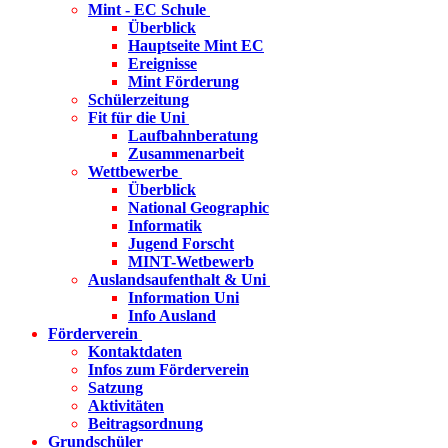
Mint - EC Schule
Überblick
Hauptseite Mint EC
Ereignisse
Mint Förderung
Schülerzeitung
Fit für die Uni
Laufbahnberatung
Zusammenarbeit
Wettbewerbe
Überblick
National Geographic
Informatik
Jugend Forscht
MINT-Wetbewerb
Auslandsaufenthalt & Uni
Information Uni
Info Ausland
Förderverein
Kontaktdaten
Infos zum Förderverein
Satzung
Aktivitäten
Beitragsordnung
Grundschüler