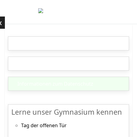
Mobile Menu Toggle
Kontakt
X
Medien-Flyer
Schulflyer
Informationen zum Datenschutz
Lerne unser Gymnasium kennen
Tag der offenen Tür