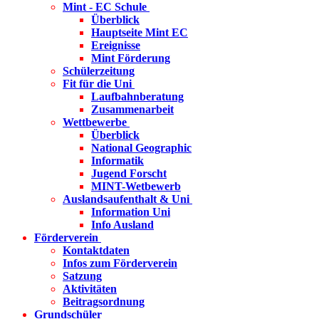
Mint - EC Schule
Überblick
Hauptseite Mint EC
Ereignisse
Mint Förderung
Schülerzeitung
Fit für die Uni
Laufbahnberatung
Zusammenarbeit
Wettbewerbe
Überblick
National Geographic
Informatik
Jugend Forscht
MINT-Wetbewerb
Auslandsaufenthalt & Uni
Information Uni
Info Ausland
Förderverein
Kontaktdaten
Infos zum Förderverein
Satzung
Aktivitäten
Beitragsordnung
Grundschüler