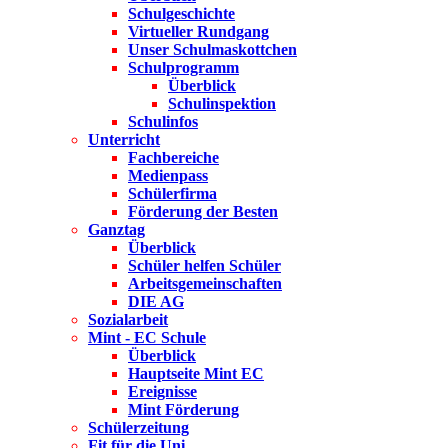
Schulgeschichte
Virtueller Rundgang
Unser Schulmaskottchen
Schulprogramm
Überblick
Schulinspektion
Schulinfos
Unterricht
Fachbereiche
Medienpass
Schülerfirma
Förderung der Besten
Ganztag
Überblick
Schüler helfen Schüler
Arbeitsgemeinschaften
DIE AG
Sozialarbeit
Mint - EC Schule
Überblick
Hauptseite Mint EC
Ereignisse
Mint Förderung
Schülerzeitung
Fit für die Uni