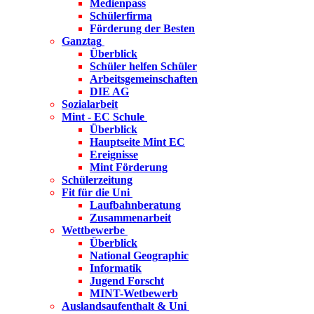
Medienpass
Schülerfirma
Förderung der Besten
Ganztag
Überblick
Schüler helfen Schüler
Arbeitsgemeinschaften
DIE AG
Sozialarbeit
Mint - EC Schule
Überblick
Hauptseite Mint EC
Ereignisse
Mint Förderung
Schülerzeitung
Fit für die Uni
Laufbahnberatung
Zusammenarbeit
Wettbewerbe
Überblick
National Geographic
Informatik
Jugend Forscht
MINT-Wetbewerb
Auslandsaufenthalt & Uni