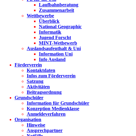
Laufbahnberatung
Zusammenarbeit
Wettbewerbe
Überblick
National Geographic
Informatik
Jugend Forscht
MINT-Wetbewerb
Auslandsaufenthalt & Uni
Information Uni
Info Ausland
Förderverein
Kontaktdaten
Infos zum Förderverein
Satzung
Aktivitäten
Beitragsordnung
Grundschüler
Information für Grundschüler
Konzeption Medienklasse
Anmeldeverfahren
Organisation
Hinweise
Ansprechpartner
Notfälle