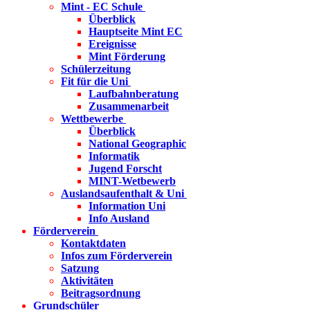
Mint - EC Schule
Überblick
Hauptseite Mint EC
Ereignisse
Mint Förderung
Schülerzeitung
Fit für die Uni
Laufbahnberatung
Zusammenarbeit
Wettbewerbe
Überblick
National Geographic
Informatik
Jugend Forscht
MINT-Wetbewerb
Auslandsaufenthalt & Uni
Information Uni
Info Ausland
Förderverein
Kontaktdaten
Infos zum Förderverein
Satzung
Aktivitäten
Beitragsordnung
Grundschüler