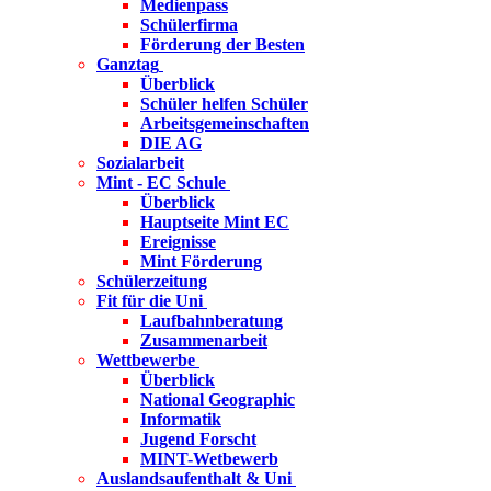
Medienpass
Schülerfirma
Förderung der Besten
Ganztag
Überblick
Schüler helfen Schüler
Arbeitsgemeinschaften
DIE AG
Sozialarbeit
Mint - EC Schule
Überblick
Hauptseite Mint EC
Ereignisse
Mint Förderung
Schülerzeitung
Fit für die Uni
Laufbahnberatung
Zusammenarbeit
Wettbewerbe
Überblick
National Geographic
Informatik
Jugend Forscht
MINT-Wetbewerb
Auslandsaufenthalt & Uni