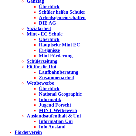
Ganztag
Überblick
Schüler helfen Schüler
Arbeitsgemeinschaften
DIE AG
Sozialarbeit
Mint - EC Schule
Überblick
Hauptseite Mint EC
Ereignisse
Mint Förderung
Schülerzeitung
Fit für die Uni
Laufbahnberatung
Zusammenarbeit
Wettbewerbe
Überblick
National Geographic
Informatik
Jugend Forscht
MINT-Wetbewerb
Auslandsaufenthalt & Uni
Information Uni
Info Ausland
Förderverein