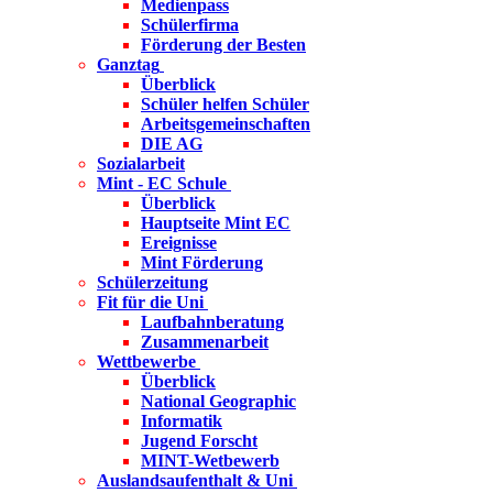
Medienpass
Schülerfirma
Förderung der Besten
Ganztag
Überblick
Schüler helfen Schüler
Arbeitsgemeinschaften
DIE AG
Sozialarbeit
Mint - EC Schule
Überblick
Hauptseite Mint EC
Ereignisse
Mint Förderung
Schülerzeitung
Fit für die Uni
Laufbahnberatung
Zusammenarbeit
Wettbewerbe
Überblick
National Geographic
Informatik
Jugend Forscht
MINT-Wetbewerb
Auslandsaufenthalt & Uni