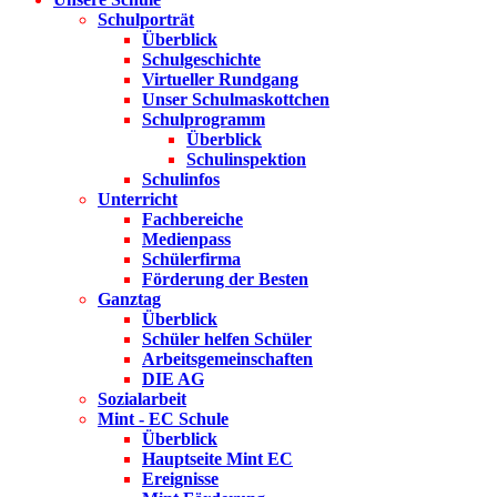
Schulporträt
Überblick
Schulgeschichte
Virtueller Rundgang
Unser Schulmaskottchen
Schulprogramm
Überblick
Schulinspektion
Schulinfos
Unterricht
Fachbereiche
Medienpass
Schülerfirma
Förderung der Besten
Ganztag
Überblick
Schüler helfen Schüler
Arbeitsgemeinschaften
DIE AG
Sozialarbeit
Mint - EC Schule
Überblick
Hauptseite Mint EC
Ereignisse