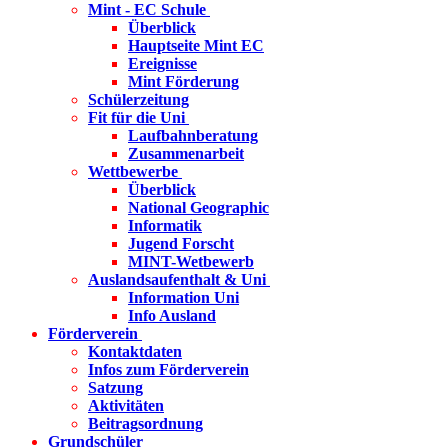
Mint - EC Schule
Überblick
Hauptseite Mint EC
Ereignisse
Mint Förderung
Schülerzeitung
Fit für die Uni
Laufbahnberatung
Zusammenarbeit
Wettbewerbe
Überblick
National Geographic
Informatik
Jugend Forscht
MINT-Wetbewerb
Auslandsaufenthalt & Uni
Information Uni
Info Ausland
Förderverein
Kontaktdaten
Infos zum Förderverein
Satzung
Aktivitäten
Beitragsordnung
Grundschüler