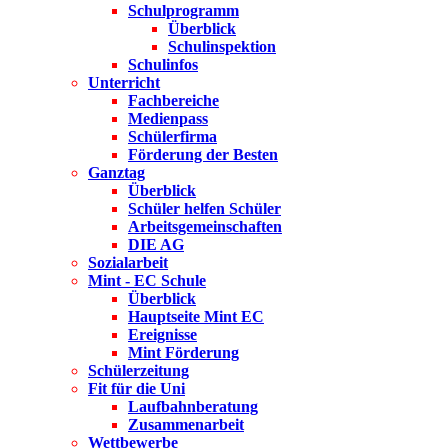
Schulprogramm
Überblick
Schulinspektion
Schulinfos
Unterricht
Fachbereiche
Medienpass
Schülerfirma
Förderung der Besten
Ganztag
Überblick
Schüler helfen Schüler
Arbeitsgemeinschaften
DIE AG
Sozialarbeit
Mint - EC Schule
Überblick
Hauptseite Mint EC
Ereignisse
Mint Förderung
Schülerzeitung
Fit für die Uni
Laufbahnberatung
Zusammenarbeit
Wettbewerbe