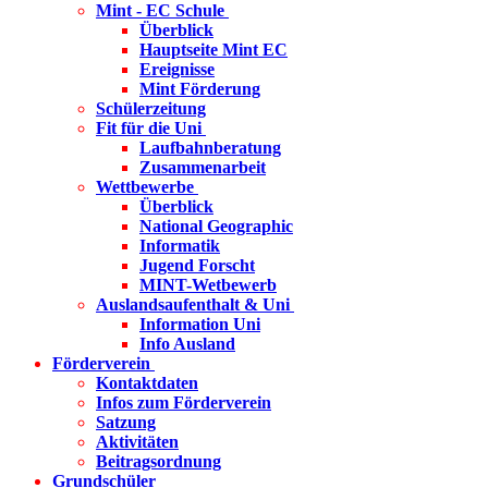
Mint - EC Schule
Überblick
Hauptseite Mint EC
Ereignisse
Mint Förderung
Schülerzeitung
Fit für die Uni
Laufbahnberatung
Zusammenarbeit
Wettbewerbe
Überblick
National Geographic
Informatik
Jugend Forscht
MINT-Wetbewerb
Auslandsaufenthalt & Uni
Information Uni
Info Ausland
Förderverein
Kontaktdaten
Infos zum Förderverein
Satzung
Aktivitäten
Beitragsordnung
Grundschüler