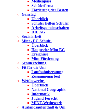
Medienpass
Schülerfirma
Förderung der Besten
Ganztag
Überblick
Schüler helfen Schüler
Arbeitsgemeinschaften
DIE AG
Sozialarbeit
Mint - EC Schule
Überblick
Hauptseite Mint EC
Ereignisse
Mint Förderung
Schülerzeitung
Fit für die Uni
Laufbahnberatung
Zusammenarbeit
Wettbewerbe
Überblick
National Geographic
Informatik
Jugend Forscht
MINT-Wetbewerb
Auslandsaufenthalt & Uni