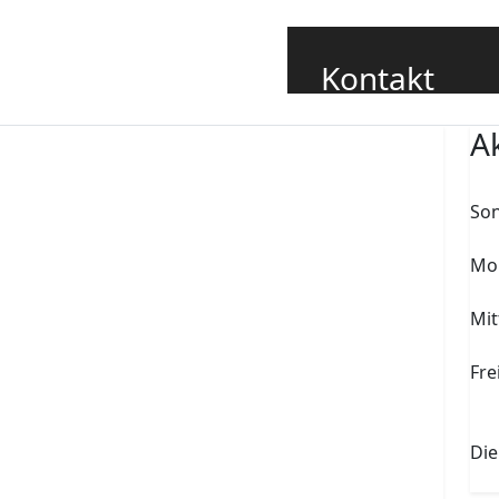
 Schule
Förderverein
Grundschüler
Kontakt
Sekretariat
A
sekretariat@archen
Schulleiter
Son
schulleiter@archen
So
030 6360195
Mon
030 6360185
Arc
Mit
Weitere Ansprechpar
1. 
Fre
Abi
Lage der
bet
Rudower S
Die
12439 B
1. 