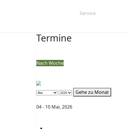
Startseite
Service
Unsere
Organisation
Termine
Nach Jahr
Nach Monat
Nach Woche
Heute
Gehe zu Monat
Gehe zu Monat
Vorherige Woche
04 - 10 Mai, 2026
Folgende Woche
04. Mai
Abitur Mediencheck