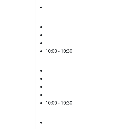
Wp Klausuren 9, nur eine weitere Klas
05. Mai
Abitur Mediencheck
WP Klausur 9
Wp Klausuren 9, nur eine weitere Klas
10:00 - 10:30
Kuchenbasar 10/5
06. Mai
Abitur MA ma
Abitur Mediencheck
Abitur: mdl. Prüfungsaufgaben an Pä
Wp Klausuren 9, nur eine weitere Klas
10:00 - 10:30
Verkauf Schülerfirma Flo
07. Mai
Abitur Mediencheck