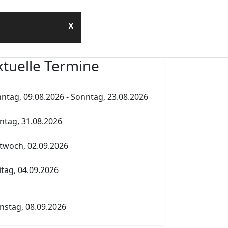
Kontakt
X
ktuelle Termine
hold.de
ntag, 09.08.2026
-
Sonntag, 23.08.2026
hold.de
mmerferien
tag, 31.08.2026
henholdtag Workshopliste erstellen
twoch, 02.09.2026
tner
Elternversammlung Termin A
itag, 04.09.2026
tur Abgabe Tabelle 5.PK Referenzfach und
 Schule
reuender Fachlehrer
traße 7
nstag, 08.09.2026
erlin
Elternversammlung Termin B