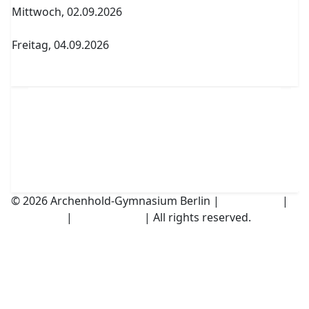
Mittwoch, 02.09.2026
1. Elternversammlung Termin A
Freitag, 04.09.2026
Abitur Abgabe Tabelle 5.PK Referenzfach und
betreuender Fachlehrer
© 2026 Archenhold-Gymnasium Berlin |
Impressum
|
Disclaimer
|
Datenschutz
| All rights reserved.