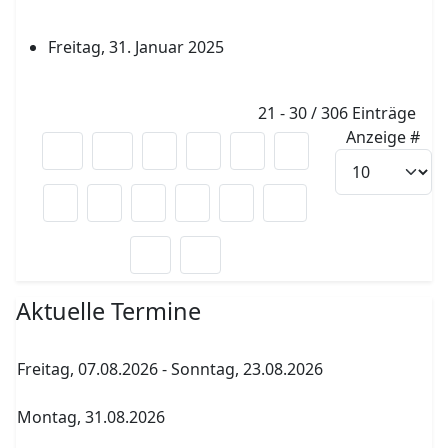
Semester durch Schulleitung und Tutoren
Freitag, 31. Januar 2025
Vorlesewettbewerb 1. und 2. Stunde 7/8
Limite der Paginierungsliste
21 - 30 / 306 Einträge
Anzeige #
1
2
3
4
5
6
7
8
9
10
Aktuelle Termine
Freitag, 07.08.2026
-
Sonntag, 23.08.2026
Sommerferien
Montag, 31.08.2026
Archenholdtag Workshopliste erstellen