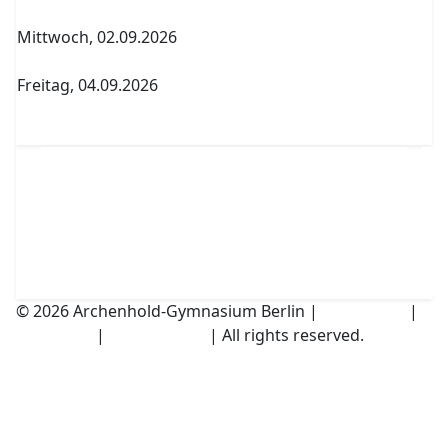
Archenholdtag Workshopliste erstellen
Mittwoch, 02.09.2026
1. Elternversammlung Termin A
Freitag, 04.09.2026
Abitur Abgabe Tabelle 5.PK Referenzfach und
betreuender Fachlehrer
© 2026 Archenhold-Gymnasium Berlin |
Impressum
|
Disclaimer
|
Datenschutz
| All rights reserved.