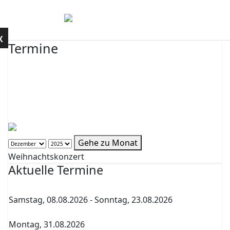
Mobile Menu Toggle
Kontakt
X
Termine
Nach Jahr
Nach Monat
Nach Woche
Heute
Gehe zu Monat
Gehe zu Monat
Weihnachtskonzert
Aktuelle Termine
Samstag, 08.08.2026
-
Sonntag, 23.08.2026
Sommerferien
Montag, 31.08.2026