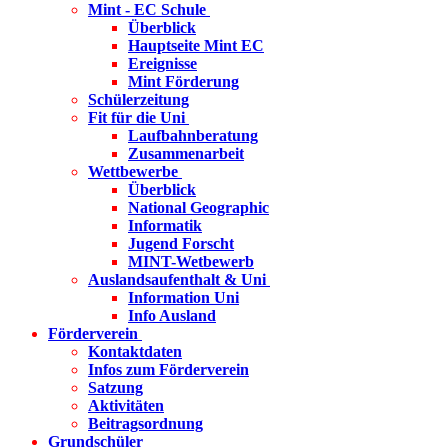
Mint - EC Schule
Überblick
Hauptseite Mint EC
Ereignisse
Mint Förderung
Schülerzeitung
Fit für die Uni
Laufbahnberatung
Zusammenarbeit
Wettbewerbe
Überblick
National Geographic
Informatik
Jugend Forscht
MINT-Wetbewerb
Auslandsaufenthalt & Uni
Information Uni
Info Ausland
Förderverein
Kontaktdaten
Infos zum Förderverein
Satzung
Aktivitäten
Beitragsordnung
Grundschüler