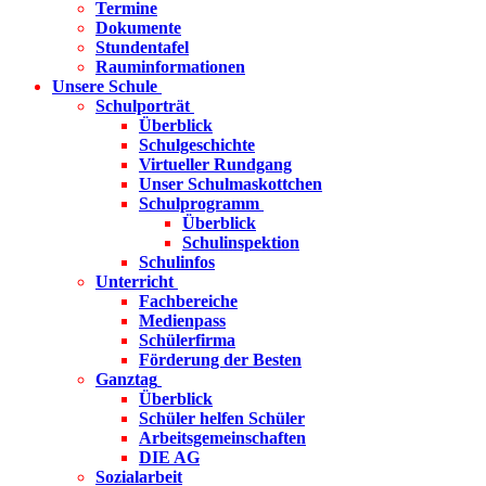
Termine
Dokumente
Stundentafel
Rauminformationen
Unsere Schule
Schulporträt
Überblick
Schulgeschichte
Virtueller Rundgang
Unser Schulmaskottchen
Schulprogramm
Überblick
Schulinspektion
Schulinfos
Unterricht
Fachbereiche
Medienpass
Schülerfirma
Förderung der Besten
Ganztag
Überblick
Schüler helfen Schüler
Arbeitsgemeinschaften
DIE AG
Sozialarbeit