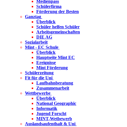
Medienpass
Schülerfirma
Förderung der Besten
Ganztag
Überblick
Schüler helfen Schüler
Arbeitsgemeinschaften
DIE AG
Sozialarbeit
Mint - EC Schule
Überblick
Hauptseite Mint EC
Ereignisse
Mint Förderung
Schülerzeitung
Fit für die Uni
Laufbahnberatung
Zusammenarbeit
Wettbewerbe
Überblick
National Geographic
Informatik
Jugend Forscht
MINT-Wetbewerb
Auslandsaufenthalt & Uni