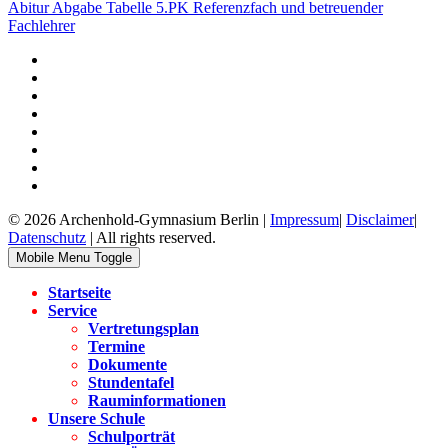
Abitur Abgabe Tabelle 5.PK Referenzfach und betreuender
Fachlehrer
© 2026 Archenhold-Gymnasium Berlin |
Impressum
|
Disclaimer
|
Datenschutz
| All rights reserved.
Mobile Menu Toggle
Startseite
Service
Vertretungsplan
Termine
Dokumente
Stundentafel
Rauminformationen
Unsere Schule
Schulporträt