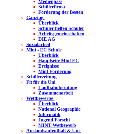
Medienpass
Schülerfirma
Förderung der Besten
Ganztag
Überblick
Schüler helfen Schüler
Arbeitsgemeinschaften
DIE AG
Sozialarbeit
Mint - EC Schule
Überblick
Hauptseite Mint EC
Ereignisse
Mint Förderung
Schülerzeitung
Fit für die Uni
Laufbahnberatung
Zusammenarbeit
Wettbewerbe
Überblick
National Geographic
Informatik
Jugend Forscht
MINT-Wetbewerb
Auslandsaufenthalt & Uni