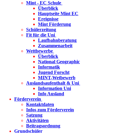
Mint - EC Schule
Überblick
Hauptseite Mint EC
Ereignisse
Mint Förderung
Schülerzeitung
Fit für die Uni
Laufbahnberatung
Zusammenarbeit
Wettbewerbe
Überblick
National Geographic
Informatik
Jugend Forscht
MINT-Wetbewerb
Auslandsaufenthalt & Uni
Information Uni
Info Ausland
Förderverein
Kontaktdaten
Infos zum Förderverein
Satzung
Aktivitäten
Beitragsordnung
Grundschüler