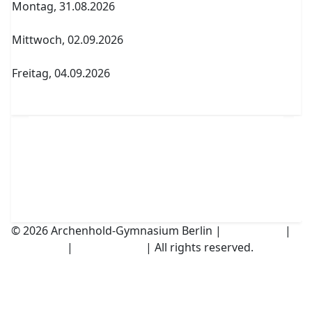
Montag, 31.08.2026
Archenholdtag Workshopliste erstellen
Mittwoch, 02.09.2026
1. Elternversammlung Termin A
Freitag, 04.09.2026
Abitur Abgabe Tabelle 5.PK Referenzfach und
betreuender Fachlehrer
© 2026 Archenhold-Gymnasium Berlin |
Impressum
|
Disclaimer
|
Datenschutz
| All rights reserved.