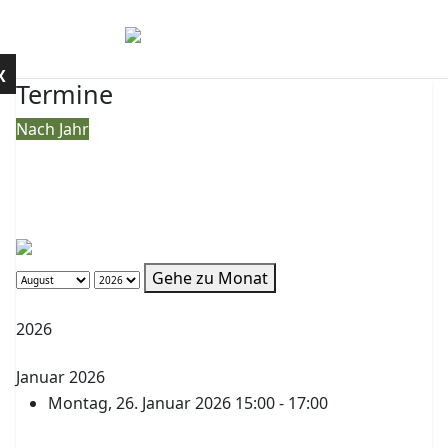
Mobile Menu Toggle
Kontakt
X
Termine
Nach Jahr
Nach Monat
Nach Woche
Heute
Gehe zu Monat
Gehe zu Monat
Vorheriges Jahr
2026
Nächstes Jahr
Januar 2026
Montag, 26. Januar 2026 15:00 - 17:00
FK Mathematik