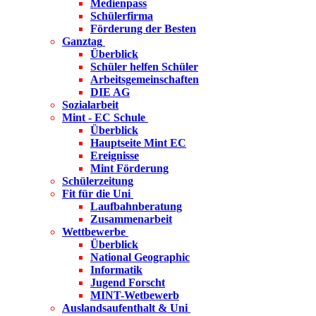
Medienpass
Schülerfirma
Förderung der Besten
Ganztag
Überblick
Schüler helfen Schüler
Arbeitsgemeinschaften
DIE AG
Sozialarbeit
Mint - EC Schule
Überblick
Hauptseite Mint EC
Ereignisse
Mint Förderung
Schülerzeitung
Fit für die Uni
Laufbahnberatung
Zusammenarbeit
Wettbewerbe
Überblick
National Geographic
Informatik
Jugend Forscht
MINT-Wetbewerb
Auslandsaufenthalt & Uni