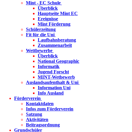
Mint - EC Schule
Überblick
Hauptseite Mint EC
Ereignisse
Mint Förderung
Schülerzeitung
Fit für die Uni
Laufbahnberatung
Zusammenarbeit
Wettbewerbe
Überblick
National Geographic
Informatik
Jugend Forscht
MINT-Wetbewerb
Auslandsaufenthalt & Uni
Information Uni
Info Ausland
Förderverein
Kontaktdaten
Infos zum Förderverein
Satzung
Aktivitäten
Beitragsordnung
Grundschüler