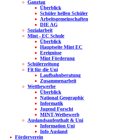
Ganztag
Überblick
Schüler helfen Schüler
Arbeitsgemeinschaften
DIE AG
Sozialarbeit
Mint - EC Schule
Überblick
Hauptseite Mint EC
Ereignisse
Mint Förderung
Schülerzeitung
Fit für die Uni
Laufbahnberatung
Zusammenarbeit
Wettbewerbe
Überblick
National Geographic
Informatik
Jugend Forscht
MINT-Wetbewerb
Auslandsaufenthalt & Uni
Information Uni
Info Ausland
Förderverein