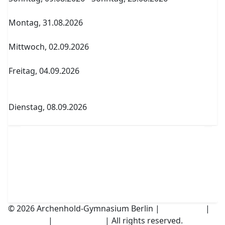
Sommerferien
Montag, 31.08.2026
Archenholdtag Workshopliste erstellen
Mittwoch, 02.09.2026
1. Elternversammlung Termin A
Freitag, 04.09.2026
Abitur Abgabe Tabelle 5.PK Referenzfach und
betreuender Fachlehrer
Dienstag, 08.09.2026
1. Elternversammlung Termin B
© 2026 Archenhold-Gymnasium Berlin |
Impressum
|
Disclaimer
|
Datenschutz
| All rights reserved.