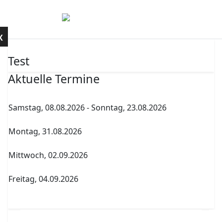
Mobile Menu Toggle
Kontakt
X
Test
Aktuelle Termine
Samstag, 08.08.2026
-
Sonntag, 23.08.2026
Sommerferien
Montag, 31.08.2026
Archenholdtag Workshopliste erstellen
Mittwoch, 02.09.2026
1. Elternversammlung Termin A
Freitag, 04.09.2026
Abitur Abgabe Tabelle 5.PK Referenzfach und
betreuender Fachlehrer