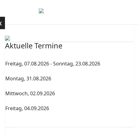
Mobile Menu Toggle
Kontakt
X
Aktuelle Termine
Freitag, 07.08.2026
-
Sonntag, 23.08.2026
Sommerferien
Montag, 31.08.2026
Archenholdtag Workshopliste erstellen
Mittwoch, 02.09.2026
1. Elternversammlung Termin A
Freitag, 04.09.2026
Abitur Abgabe Tabelle 5.PK Referenzfach und
betreuender Fachlehrer