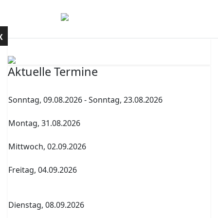
Mobile Menu Toggle
Kontakt
X
Aktuelle Termine
Sonntag, 09.08.2026
-
Sonntag, 23.08.2026
Sommerferien
Montag, 31.08.2026
Archenholdtag Workshopliste erstellen
Mittwoch, 02.09.2026
1. Elternversammlung Termin A
Freitag, 04.09.2026
Abitur Abgabe Tabelle 5.PK Referenzfach und
betreuender Fachlehrer
Dienstag, 08.09.2026
1. Elternversammlung Termin B