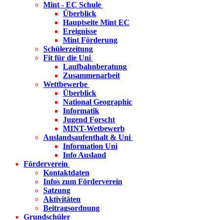
Mint - EC Schule
Überblick
Hauptseite Mint EC
Ereignisse
Mint Förderung
Schülerzeitung
Fit für die Uni
Laufbahnberatung
Zusammenarbeit
Wettbewerbe
Überblick
National Geographic
Informatik
Jugend Forscht
MINT-Wetbewerb
Auslandsaufenthalt & Uni
Information Uni
Info Ausland
Förderverein
Kontaktdaten
Infos zum Förderverein
Satzung
Aktivitäten
Beitragsordnung
Grundschüler