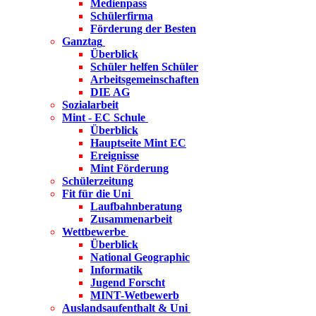
Medienpass
Schülerfirma
Förderung der Besten
Ganztag
Überblick
Schüler helfen Schüler
Arbeitsgemeinschaften
DIE AG
Sozialarbeit
Mint - EC Schule
Überblick
Hauptseite Mint EC
Ereignisse
Mint Förderung
Schülerzeitung
Fit für die Uni
Laufbahnberatung
Zusammenarbeit
Wettbewerbe
Überblick
National Geographic
Informatik
Jugend Forscht
MINT-Wetbewerb
Auslandsaufenthalt & Uni