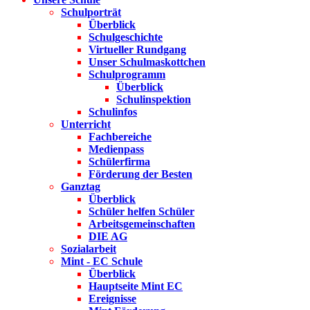
Schulporträt
Überblick
Schulgeschichte
Virtueller Rundgang
Unser Schulmaskottchen
Schulprogramm
Überblick
Schulinspektion
Schulinfos
Unterricht
Fachbereiche
Medienpass
Schülerfirma
Förderung der Besten
Ganztag
Überblick
Schüler helfen Schüler
Arbeitsgemeinschaften
DIE AG
Sozialarbeit
Mint - EC Schule
Überblick
Hauptseite Mint EC
Ereignisse